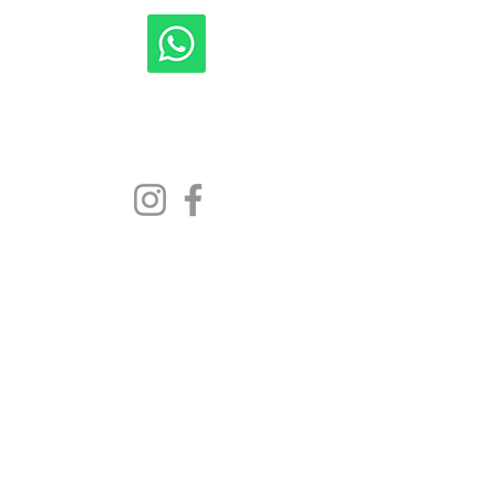
Shipping to all 50 States
New Jersey, New York, Rhode Island, Florida,
Pennsylvania, Delaware, Texas, Maryland
Contact US
7 Banta Place
Hackensack New Jersey 07601
Hairplusnewjersey@gmail.com
TEL.
856-254-6858
OPENING HOURS