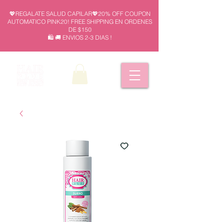
💖REGALATE SALUD CAPILAR💖20% OFF COUPON
AUTOMATICO PINK20! FREE SHIPPING EN ORDENES
DE $150
🛍️ 🚚 ENVIOS 2-3 DIAS !