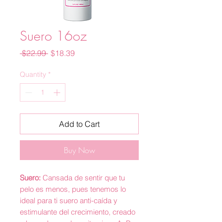
Suero 16oz
Regular
Sale
 $22.99 
$18.39
Price
Price
Quantity
*
Add to Cart
Buy Now
Suero:
Cansada de sentir que tu
pelo es menos, pues tenemos lo
ideal para ti suero anti-caída y
estimulante del crecimiento, creado