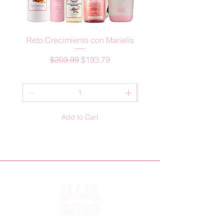
Reto Crecimiento con Marielis
ACTIVADOR CRECIM
Regular Price
Sale Price
$203.99
$193.79
Add to Cart