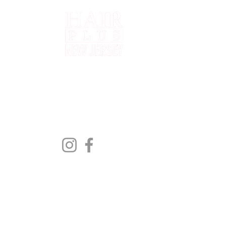
Q
I
P
S
N
Shipping to all 50 States
New Jersey, New York, Rhode
C
Island, Florida, Pennsylvania,
R
Delaware, Texas, Maryland
S
M
H
B
E
R
O
N
B