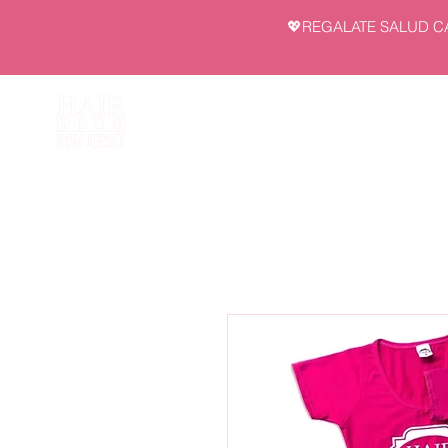
💖REGALATE SALUD C
INI