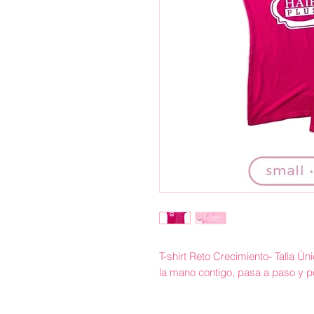
T-shirt Reto Crecimiento- Talla Úni
la mano contigo, pasa a paso y p