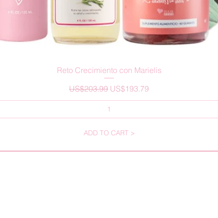
Vista rápida
Reto Crecimiento con Marielis
Precio
Precio de oferta
US$203.99
US$193.79
ADD TO CART >