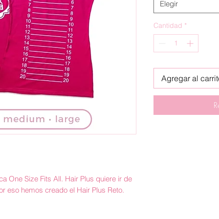
Elegir
Cantidad
*
Agregar al carri
R
ca One Size Fits All. Hair Plus quiere ir de
or eso hemos creado el Hair Plus Reto.