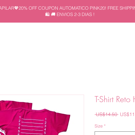
APILAR💖20% OFF COUPON AUTOMATICO PINK20! FREE SHIPPI
🛍️ 🚚 ENVIOS 2-3 DIAS !
CIO
KITS
UNIDAD
NOSOTROS
CONTACTANOS
T-Shirt Reto 
Precio
 US$14.50 
US$11
Size
*