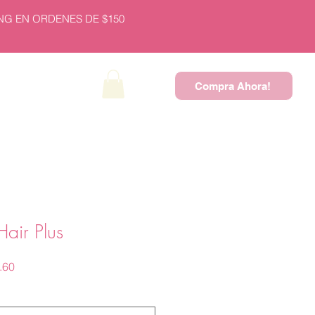
NG EN ORDENES DE $150
Compra Ahora!
NEW PRODUCTS
Hair Plus
Precio
.60
de
oferta