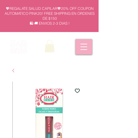
💖REGALATE SALUD CAPILAR💖20% OFF COUPON
AUTOMATICO PINK20! FREE SHIPPING EN ORDENES
DE $150
🛍️ 🚚 ENVIOS 2-3 DIAS !