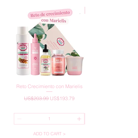
uso externo unicamente.
New Arrival
Reto Crecimiento con Marielis
ACTIVADOR CRECIM
Precio
Precio de oferta
US$203.99
US$193.79
ADD TO CART >