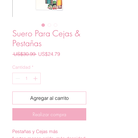
Suero Para Cejas &
Pestañas
Precio
Precio
 US$30.99 
US$24.79
de
oferta
Cantidad
*
Agregar al carrito
Realizar compra
Pestañas y Cejas más