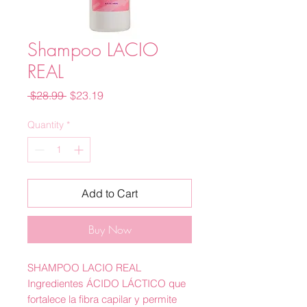
Shampoo LACIO
REAL
Regular
Sale
 $28.99 
$23.19
Price
Price
Quantity
*
Add to Cart
Buy Now
SHAMPOO LACIO REAL
Ingredientes ÁCIDO LÁCTICO que
fortalece la fibra capilar y permite