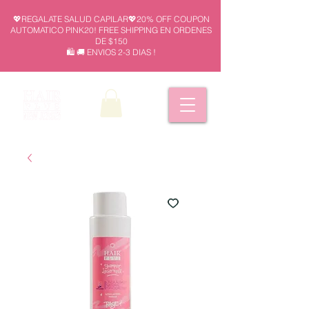
💖REGALATE SALUD CAPILAR💖20% OFF COUPON
AUTOMATICO PINK20! FREE SHIPPING EN ORDENES
DE $150
🛍️ 🚚 ENVIOS 2-3 DIAS !