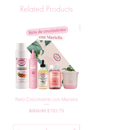
Related Products
New Arrival
Reto Crecimiento con Marielis
ACTIVADOR CRECIM
Regular Price
Sale Price
$203.99
$193.79