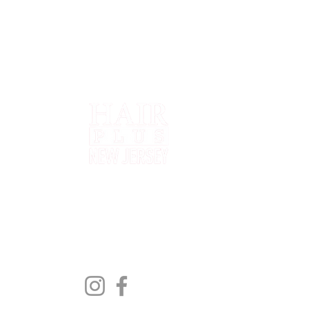
Q
I
P
S
N
Shipping to all 50 States
New Jersey, New York, Rhode
C
Island, Florida, Pennsylvania,
R
Delaware, Texas, Maryland
S
M
H
B