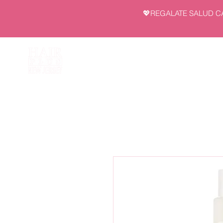
💖REGALATE SALUD C
INI