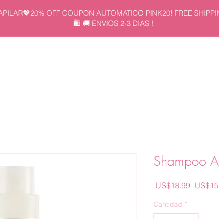
APILAR💖20% OFF COUPON AUTOMATICO PINK20! FREE SHIPPI
🛍️ 🚚 ENVIOS 2-3 DIAS !
CIO
KITS
UNIDAD
NOSOTROS
CONTACTANOS
Shampoo A
Precio
 US$18.99 
US$15
Cantidad
*