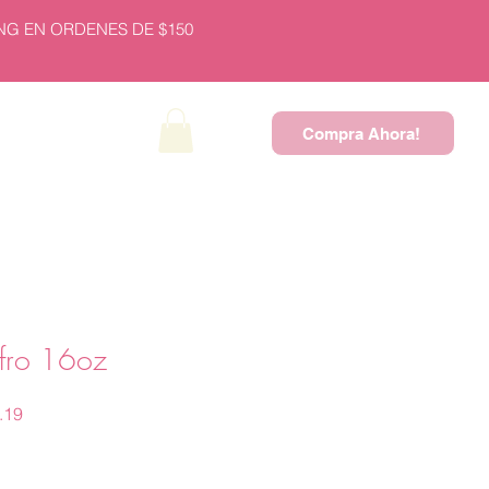
NG EN ORDENES DE $150
Compra Ahora!
NEW PRODUCTS
fro 16oz
Precio
.19
de
oferta