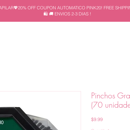
APILAR💖20% OFF COUPON AUTOMATICO PINK20! FREE SHIPPI
🛍️ 🚚 ENVIOS 2-3 DIAS !
CIO
KITS
UNIDAD
NOSOTROS
CONTACTANOS
Pinchos Gr
(70 unidade
Price
$9.99