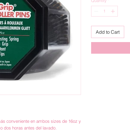
Quantity
*
Add to Cart
 más conveniente en ambos sizes de 16oz y
do dos horas antes del lavado.