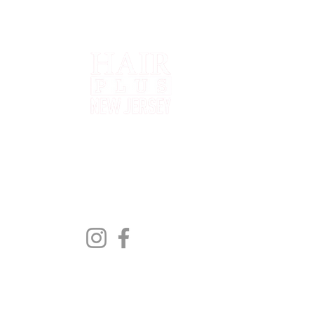
Q
H
H
L
S
Shipping to all 50 States
New Jersey, New York, Rhode
N
Island, Florida, Pennsylvania,
C
Delaware, Texas, Maryland
R
S
M
L
B
E
R