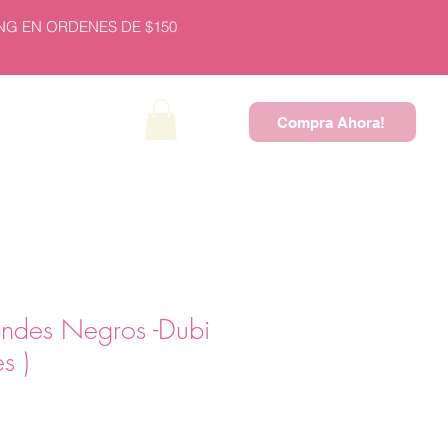
NG EN ORDENES DE $150
Compra Ahora!
NEW PRODUCTS
andes Negros -Dubi
s )