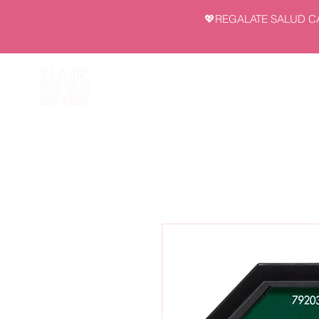
💖REGALATE SALUD C
INI