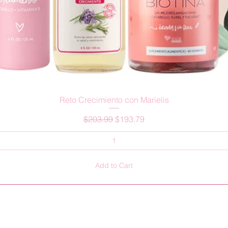
Quick View
Reto Crecimiento con Marielis
Regular Price
Sale Price
$203.99
$193.79
Add to Cart