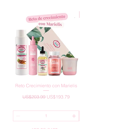
New Arrival
Reto Crecimiento con Marielis
ACTIVADOR CRECIM
Precio
Precio de oferta
US$203.99
US$193.79