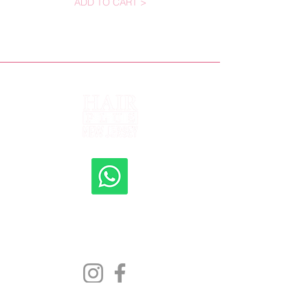
ADD TO CART >
Shipping to all 50 States
New Jersey, New York, Rhode Island, Florida,
Pennsylvania, Delaware, Texas, Maryland