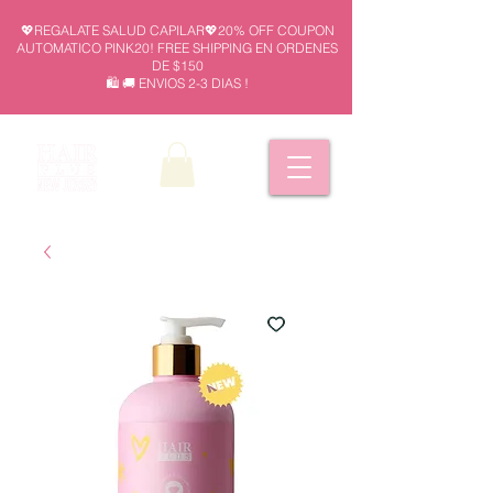
💖REGALATE SALUD CAPILAR💖20% OFF COUPON
AUTOMATICO PINK20! FREE SHIPPING EN ORDENES
DE $150
🛍️ 🚚 ENVIOS 2-3 DIAS !