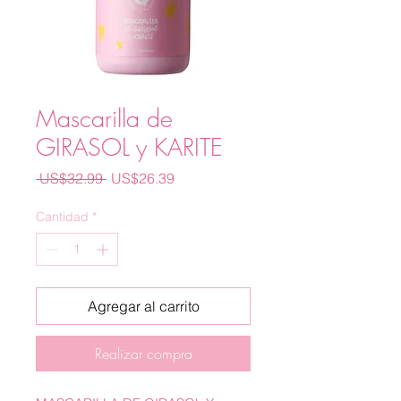
Mascarilla de
GIRASOL y KARITE
Precio
Precio
 US$32.99 
US$26.39
de
oferta
Cantidad
*
Agregar al carrito
Realizar compra