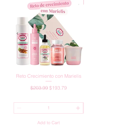
New Arrival
Reto Crecimiento con Marielis
ACTIVADOR CRECIM
Regular Price
Sale Price
$203.99
$193.79
Add to Cart