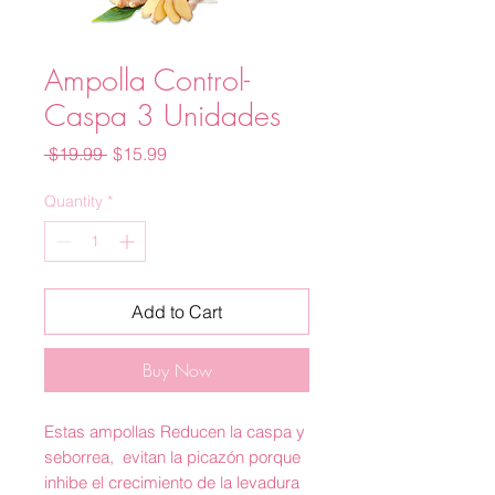
Ampolla Control-
Caspa 3 Unidades
Regular
Sale
 $19.99 
$15.99
Price
Price
Quantity
*
Add to Cart
Buy Now
Estas ampollas Reducen la caspa y
seborrea, evitan la picazón porque
inhibe el crecimiento de la levadura