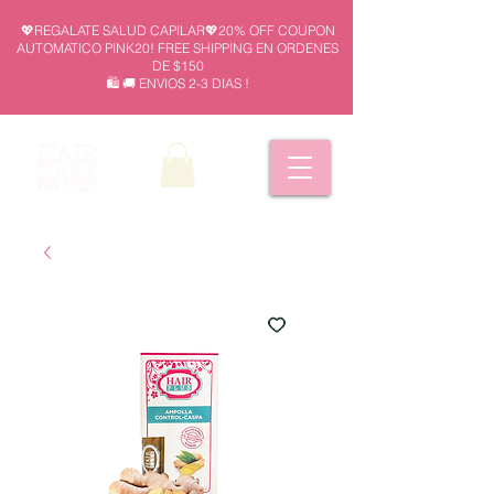
💖REGALATE SALUD CAPILAR💖20% OFF COUPON
AUTOMATICO PINK20! FREE SHIPPING EN ORDENES
DE $150
🛍️ 🚚 ENVIOS 2-3 DIAS !